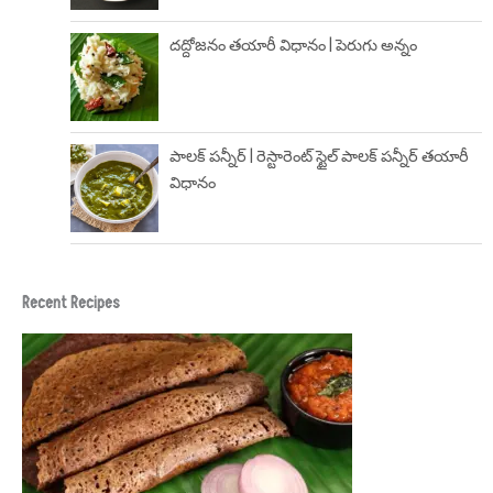
దద్దోజనం తయారీ విధానం | పెరుగు అన్నం
పాలక్ పన్నీర్ | రెస్టారెంట్ స్టైల్ పాలక్ పన్నీర్ తయారీ
విధానం
Recent Recipes