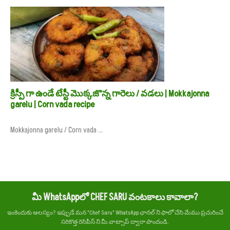
క్రిస్పీ గా ఉండే టేస్టీ మొక్కజొన్న గారెలు / వడలు | Mokkajonna
garelu | Corn vada recipe
Mokkajonna garelu / Corn vada ...
మీ WhatsAppలో CHEF SARU వంటకాలు కావాలా?
ఇంకెందుకు ఆలస్యం? ఇప్పుడే మన "Chef Saru" WhatsApp ఛానల్ ని ఫాలో చేసి మేము ప్రచురించే
సరికొత్త రెసిపీస్ ని మీ వాట్సాప్ ద్వారా పొందండి.