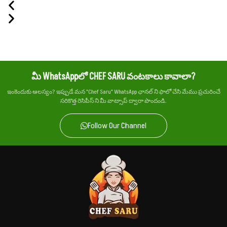
మీ WhatsAppలో CHEF SARU వంటకాలు కావాలా?
ఇంకెందుకు ఆలస్యం? ఇప్పుడే మన "Chef Saru" WhatsApp ఛానల్ ని ఫాలో చేసి మేము ప్రచురించే
సరికొత్త రెసిపీస్ ని మీ వాట్సాప్ ద్వారా పొందండి.
Follow Our Channel