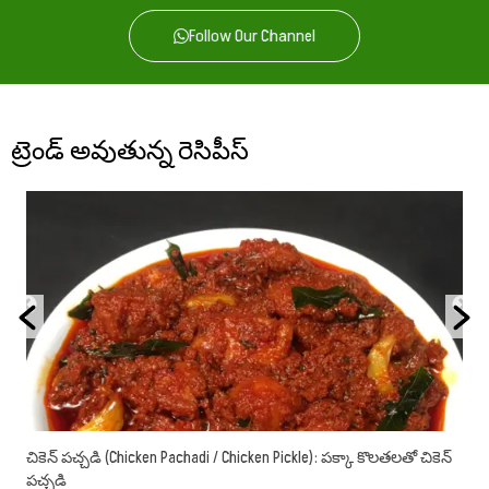
Follow Our Channel
ట్రెండ్ అవుతున్న రెసిపీస్
చికెన్ పచ్చడి (Chicken Pachadi / Chicken Pickle): పక్కా కొలతలతో చికెన్
పచ్చడి