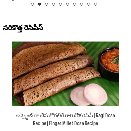
సరికొత్త రెసిపీస్
ఇన్స్టెంట్ గా చేసుకోగలిగే రాగి దోశ రెసిపీ | Ragi Dosa
Recipe | Finger Millet Dosa Recipe